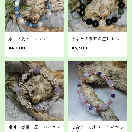
癒しと愛ヒーリング
あなたの未来の道しるべ
¥4,000
¥5,300
精神・感情・癒しのバラン
心身共に疲れてしまいがち