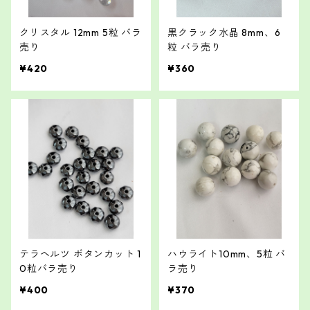
クリスタル 12mm 5粒 バラ
黒クラック水晶 8mm、6
売り
粒 バラ売り
¥420
¥360
テラヘルツ ボタンカット 1
ハウライト10mm、5粒 バ
0粒バラ売り
ラ売り
¥400
¥370