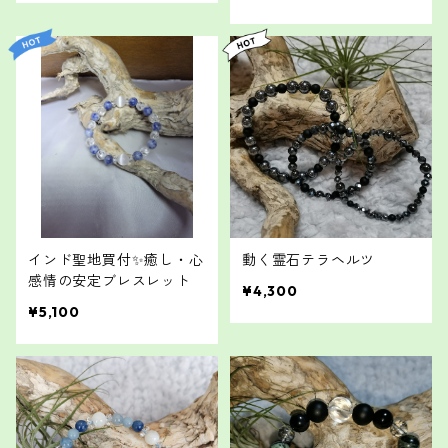
インド聖地買付✨癒し・心
動く霊石テラヘルツ
感情の安定ブレスレット
¥4,300
¥5,100