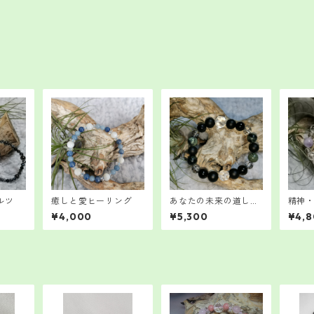
ルツ
癒しと愛ヒーリング
あなたの未来の道しる
精神
べ
ラン
¥4,000
¥5,300
¥4,