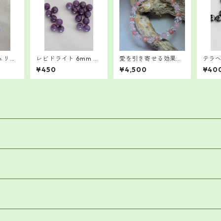
ュリン
レビドライト 6mm 6
愛を引き寄せる効果が
テラヘ
粒
ある、恋愛ブレスレッ
ト 1
¥450
¥4,500
¥40
ト