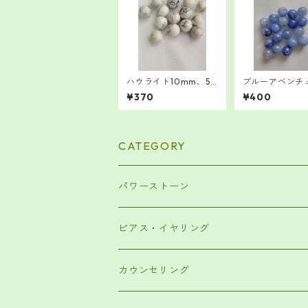
ハウライト10mm、5
ブルーアベンチ
粒 バラ売り
6mm 10粒売
¥370
¥400
CATEGORY
パワーストーン
ブレスレット
ピアス・イヤリング
アンクレット
カウンセリング