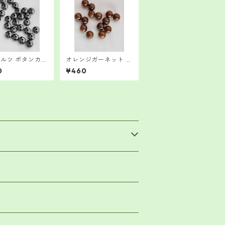
ルツ ボタンカッ
オレンジガーネット 7.
0粒バラ売り
5mm 4粒
0
¥460