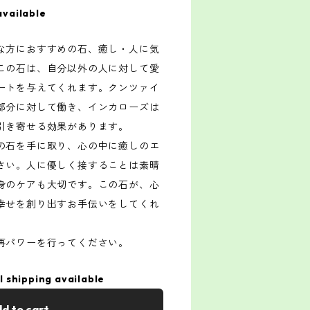
available
な方におすすめの石、癒し・人に気
この石は、自分以外の人に対して愛
ートを与えてくれます。クンツァイ
部分に対して働き、インカローズは
引き寄せる効果があります。
の石を手に取り、心の中に癒しのエ
さい。人に優しく接することは素晴
身のケアも大切です。この石が、心
幸せを創り出すお手伝いをしてくれ
再パワーを行ってください。
l shipping available
d to cart