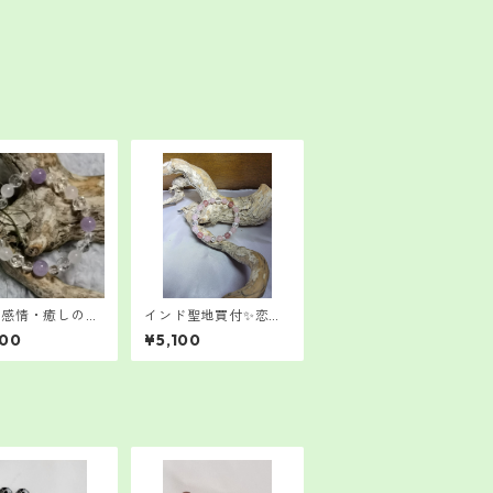
・感情・癒しのバ
インド聖地買付✨恋愛
ス
女性運アップブレスレ
800
¥5,100
ット