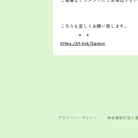
ご遠慮なくコメントにてお尋ね下さい
こちらも宜しくお願い致します。
↓ ↓
https://lit.link/Saimin
プライバシーポリシー
特定商取引法に